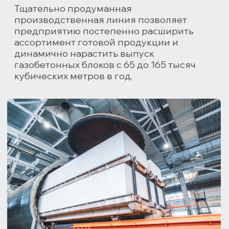
Экологичность
В сырьевой смеси газобетона отсутствуют
вредные для здоровья человека
химические вещества. При этом
газобетон не выделяет токсичных
продуктов в процессе эксплуатации
и не подвержен появлению плесени
и грибка.
Пожаробезопасность
Газобетон производится из минеральных