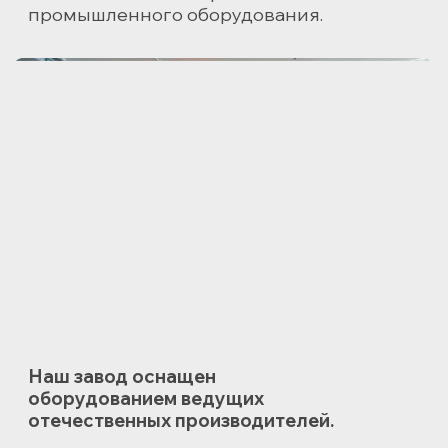
оптимальным выбором для возведения
домов, промышленных и хозяйственных
сооружений.
Экономичность
Цена газобетона минимальна
в сравнении с другими кладочными
строительными материалами.
Газобетонный дом позволяет снизить
затраты на отопление
и кондиционирование, сохраняя тепло
зимой и прохладу летом.
Точная геометрия
Благодаря передовому промышленному
оборудованию и современной
производственной технологии
продукция «КСМ Газобетон»
соответствуют требованиям ГОСТ 31 360.