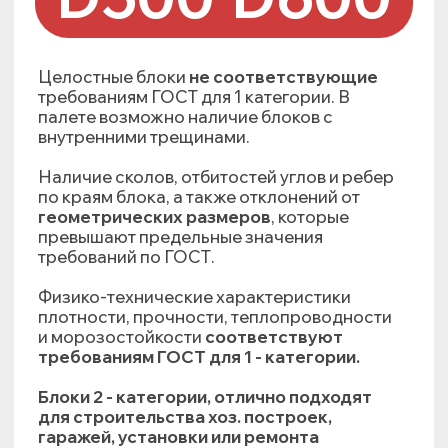
Стоимость:
3400 руб/м³
/ 3050 руб/м³
Финальная цена зависит от
приобретаемого объема и степени
отклонения от требований ГОСТ.
Не является публичной офертой.
Минимальный заказ - 1 поддон (1.3-1.56 м³).
Рекомендуемый вид кладки:
КЛЕЙ
ЦЕМЕНТНЫЙ
РАСТВОР
О ГАЗОБЕТОНЕ
Предприятие «КСМ Газобетон»
специализируется на производстве
автоклавного газобетона.
Создать достойный региональный
продукт, ранее не производимый на
территории Карелии, удалось благодаря
последовательному проектированию
технологических процессов и
использованию современного