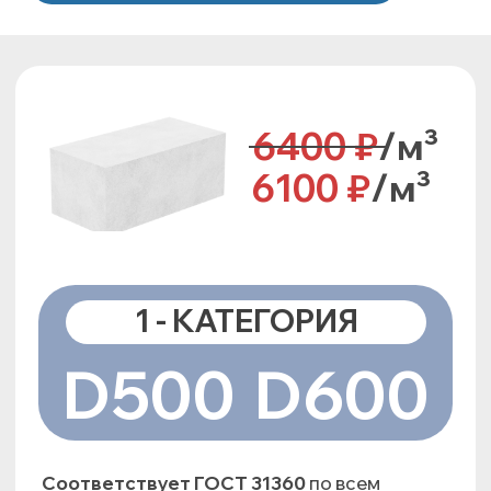
1 - КАТЕГОРИЯ
D500
D600
Соответствует ГОСТ 31360
по всем
параметрам для газобетонных блоков 1 -
категории.
Отлично подходят для любого вида
строительства.
Общие характеристики
Объем на поддоне, м3: 1.3-1.56
Габариты поддона (ДхШхВ), мм:
1200х1000х1450
Длина:
650/625мм
Высота:
250мм
Ширина:
200мм / 300мм / 400мм
Стоимость:
6400 руб/м3
/ 6100 руб/м3