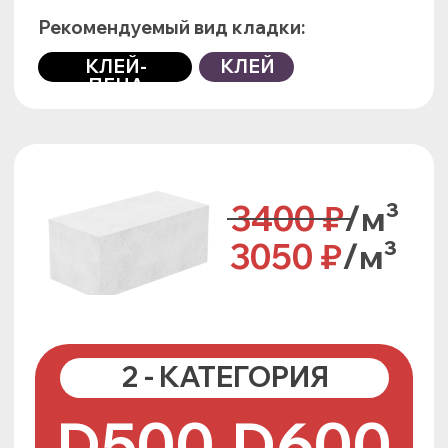
требованиям ГОСТ для 1 категории. В
палете возможно наличие блоков с
внутренними трещинами.
Наличие сколов, отбитостей углов и ребер
по краям блока, а также отклонений от
геометрических размеров
, которые
превышают предельные значения
требований по ГОСТ.
Физико-технические характеристики
плотности, прочности, теплопроводности
и морозостойкости
соответствуют
требованиям ГОСТ для 1 - категории.
Блоки 2 - категории, отлично подходят
для строительства хоз. построек,
гаражей, установки или ремонта
внутренних стен, перегородок и даже
для строительства домов.
Общие характеристики
Объем на поддоне, м3: 1.3-1.56
Габариты поддона (ДхШхВ), мм:
1200х1000х1450
Длина:
650/625мм
Высота:
250мм
Ширина:
200мм / 300мм / 400мм