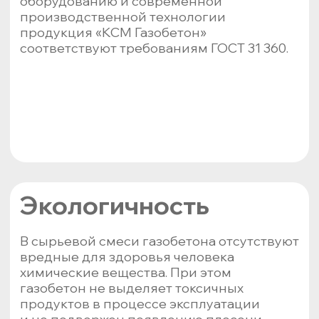
gazobeton@kcm.onego.ru
Телефон:
+7 (8142) 220-002
Коммерческий отдел:
+7 (900) 457-
71-00
+7 (8142) 220-004
Группа в VK:
@kcm.gazobeton
Адрес:
185000, Респ. Карелия, г. Петрозаводск,
Робототехнический переулок, д. 7
© 2026 / КСМ Газобетон / kcm-
gazobeton.ru
Создано при финансовой поддержке
Центра «Мой Бизнес» Республики Карелия 8
(8142) 44-54-00 info@mb10.ru
Продукция
О компании
Новости
Контакты