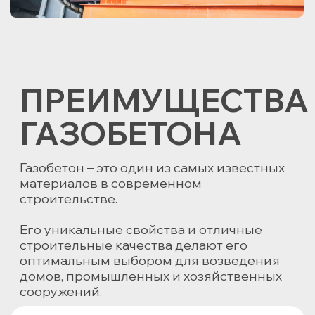
компонентов, поэтому
он классифицируется как негорючий
строительный материал. При этом
газобетонные дома обладают наивысшей
степенью огнестойкости.
Газобетон
Сертификаты
Вибропрессование
О компании
Новости