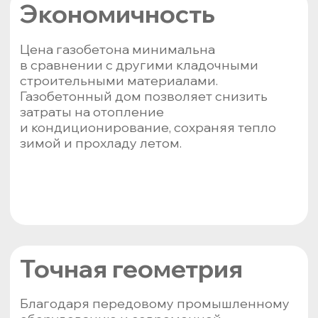
Контакты
Создано при финансовой поддержке
Центра «Мой Бизнес» Республики Кар
44-54-00 info@mb10.ru
Продукция
О компании
Новости
Контакты
Электронная почта: