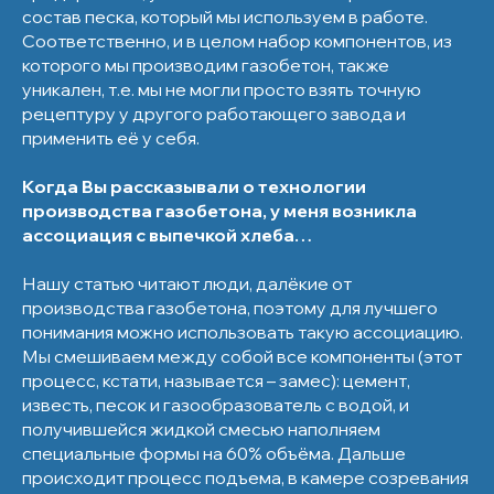
состав песка, который мы используем в работе.
Соответственно, и в целом набор компонентов, из
которого мы производим газобетон, также
уникален, т.е. мы не могли просто взять точную
рецептуру у другого работающего завода и
применить её у себя.
Когда Вы рассказывали о технологии
производства газобетона, у меня возникла
ассоциация с выпечкой хлеба…
Нашу статью читают люди, далёкие от
производства газобетона, поэтому для лучшего
понимания можно использовать такую ассоциацию.
Мы смешиваем между собой все компоненты (этот
процесс, кстати, называется – замес): цемент,
известь, песок и газообразователь с водой, и
получившейся жидкой смесью наполняем
специальные формы на 60% объёма. Дальше
происходит процесс подъема, в камере созревания