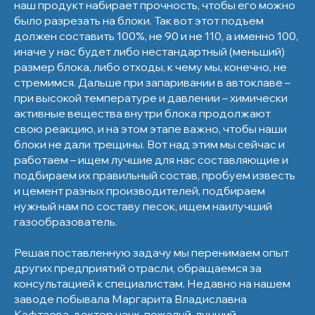
наш продукт набирает прочность, чтобы его можно
было разрезать на блоки. Так вот этот подъем
должен составить 100%, не 90 и не 110, а именно 100,
иначе у нас будет либо нестандартный (меньший)
размер блока, либо отходы, к чему мы, конечно, не
стремимся. Дальше при запаривании в автоклаве –
при высокой температуре и давлении – химически
активные вещества внутри блока продолжают
свою реакцию, и на этом этапе важно, чтобы наши
блоки не дали трещины. Вот над этим мы сейчас и
работаем – ищем лучшие для нас составляющие и
подбираем их правильный состав, пробуем известь
и цемент разных производителей, подбираем
нужный нам по составу песок, ищем наилучший
газообразователь.
Решая поставленную задачу мы перенимаем опыт
других предприятий отрасли, обращаемся за
консультацией к специалистам. Недавно на нашем
заводе побывала Маргарита Владиславна
Кафтаева, доктор наук, пожалуй, лучший