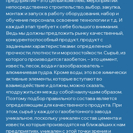
предприятия – это целый комплекс мероприятий:
непосредственно строительство, выбор, закупка,
монтаж и запуск в работу оборудования, набор и
обучение персонала, освоение технологии и т.д. И
каждый этап требует к себе большого внимания.
Ведь мы должны предложить рынку качественный,
конкурентоспособный продукт, продукт с
заданными характеристиками: определенной
прочности, плотности и морозостойкости. Сырьё, из
которого производится газобетон, – это цемент,
известь, песок, вода и газообразователь –
алюминиевая пудра. Кроме воды, это все химически
активные элементы, которые вступают во
взаимодействие и должны, можно сказать,
«подружиться» между собой наилучшим образом.
Поэтому подбор правильного состава является
определяющим для качественного продукта. При
этом, сырьё у каждого газобетонного завода
уникальное, поскольку уникален состав цемента и
извести, которые производятся на ближайших к нам
предприятиях, уникален с этой точки зрения и